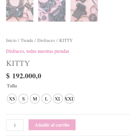
Inicio
/
Tienda
/
Disfraces
/ KITTY
Disfraces
,
todas nuestras prendas
KITTY
$
192.000,0
Talla
XS
S
M
L
XL
XXL
Añadir al carrito