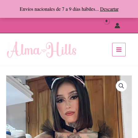
Ir
Envíos nacionales de 7 a 9 días hábiles...
Descartar
al
Facebook
Instagram
contenido
Busc
KITTY
cantidad