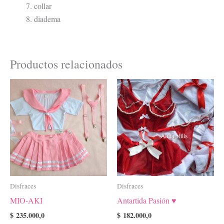
collar
diadema
Productos relacionados
Este
Este
producto
product
tiene
tiene
múltiples
múltiple
variantes.
variante
Las
Las
opciones
opcione
se
se
Disfraces
Disfraces
pueden
pueden
MIO-AKI
Antartida Pasión ♥️
elegir
elegir
en
en
$
235.000,0
$
182.000,0