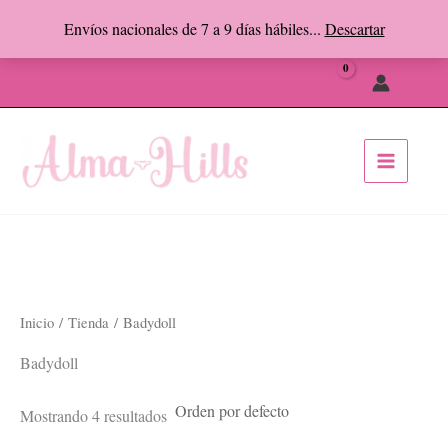
Ir
Envíos nacionales de 7 a 9 días hábiles...
Descartar
al
Facebook
Instagram
contenido
Busc
Inicio
/
Tienda
/ Badydoll
Badydoll
Mostrando 4 resultados