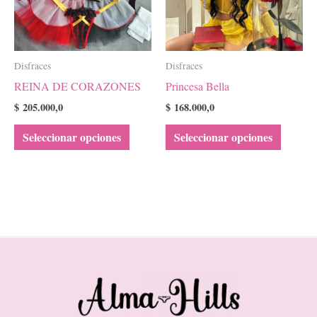
Las
Las
opciones
opcione
se
se
Disfraces
Disfraces
pueden
pueden
REINA DE CORAZONES
Princesa Bella
elegir
elegir
en
en
$
205.000,0
$
168.000,0
la
la
Seleccionar opciones
Seleccionar opciones
página
página
de
de
producto
product