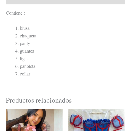
Contiene :
blusa
chaqueta
panty
guantes
ligas
pañoleta
collar
Productos relacionados
Este
Este
producto
product
tiene
tiene