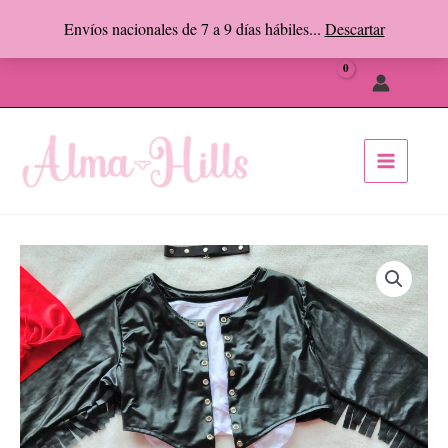
Ir
Envíos nacionales de 7 a 9 días hábiles...
Descartar
al
Facebook
Instagram
contenido
Busc
HARLISTA
cantidad