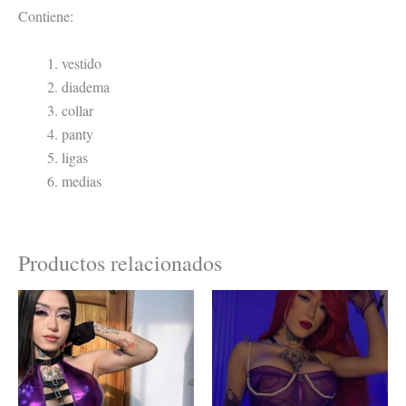
Contiene:
vestido
diadema
collar
panty
ligas
medias
Productos relacionados
Este
Este
producto
product
tiene
tiene
múltiples
múltiple
variantes.
variante