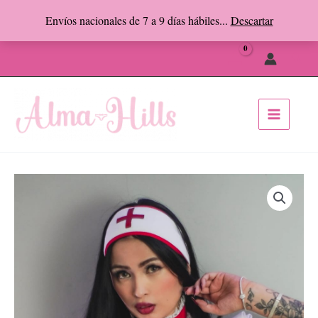
Ir
Envíos nacionales de 7 a 9 días hábiles...
Descartar
al
Facebook
Instagram
contenido
Busc
ENFERMERA
BABYDOLL
cantidad