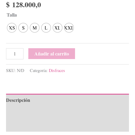
$
128.000,0
Talla
XS
S
M
L
XL
XXL
Añadir al carrito
SKU:
N/D
Categoría:
Disfraces
Descripción
Información adicional
Valoraciones (0)