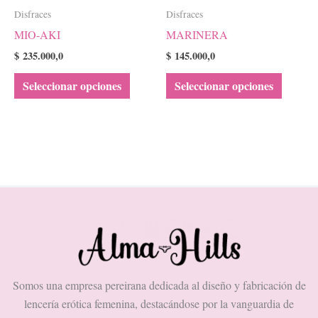
Disfraces
Disfraces
pueden
pueden
MIO-AKI
MARINERA
elegir
elegir
en
en
$
235.000,0
$
145.000,0
la
la
Seleccionar opciones
Seleccionar opciones
página
página
de
de
producto
product
Somos una empresa pereirana dedicada al diseño y fabricación de
lencería erótica femenina, destacándose por la vanguardia de