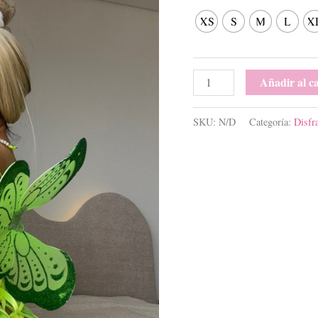
XS
S
M
L
X
Añadir al ca
SKU:
N/D
Categoría:
Disfr