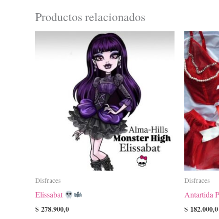
Productos relacionados
Este
producto
tiene
múltiples
variantes.
Las
opciones
se
pueden
elegir
en
la
Disfraces
Disfraces
página
Elissabat
Antartida P
de
$
278.900,0
$
182.000,0
producto