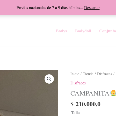
Envíos nacionales de 7 a 9 días hábiles...
Descartar
Bodys
Badydoll
Conjunto
CAMPANITA
Inicio
/
Tienda
/
Disfraces
/
Disfraces
cantidad
CAMPANITA
$
210.000,0
Talla