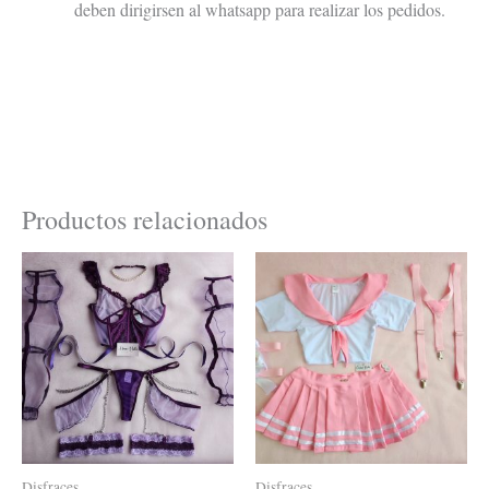
deben dirigirsen al whatsapp para realizar los pedidos.
Productos relacionados
Este
Este
producto
product
tiene
tiene
múltiples
múltiple
variantes.
variante
Las
Las
opciones
opcione
se
se
Disfraces
Disfraces