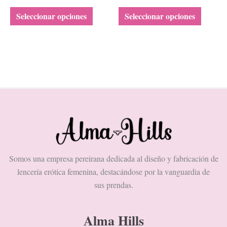
la
la
Seleccionar opciones
Seleccionar opciones
página
página
de
de
producto
product
Somos una empresa pereirana dedicada al diseño y fabricación de
lencería erótica femenina, destacándose por la vanguardia de
sus prendas.
Alma Hills