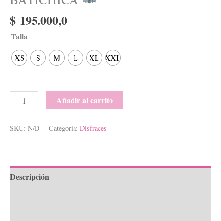
$
195.000,0
Talla
XS
S
M
L
XL
XXL
Añadir al carrito
SKU:
N/D
Categoría:
Disfraces
Descripción
Información adicional
Valoraciones (0)