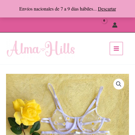
Ir
Envíos nacionales de 7 a 9 días hábiles...
Descartar
al
Facebook
Instagram
contenido
Busc
Bombón
Fusión
cantidad