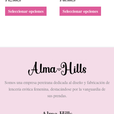
$
62.000,0
$
60.000,0
la
la
Seleccionar opciones
Seleccionar opciones
página
página
de
de
producto
product
Somos una empresa pereirana dedicada al diseño y fabricación de
lencería erótica femenina, destacándose por la vanguardia de
sus prendas.
Alma Hills