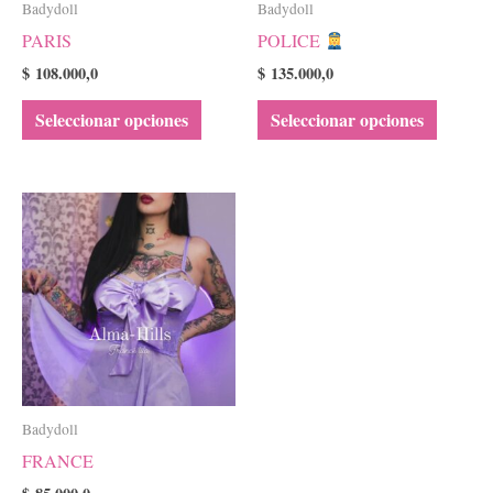
Badydoll
Badydoll
pueden
pueden
PARIS
POLICE
elegir
elegir
en
en
$
108.000,0
$
135.000,0
la
la
Seleccionar opciones
Seleccionar opciones
página
página
de
de
producto
product
Este
producto
tiene
múltiples
variantes.
Las
opciones
se
Badydoll
pueden
FRANCE
elegir
en