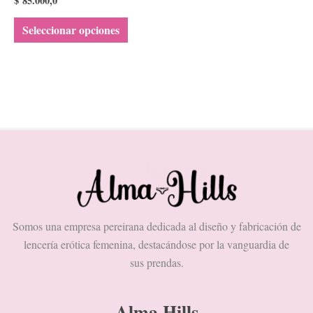
$
85.000,0
la
Seleccionar opciones
página
de
producto
Somos una empresa pereirana dedicada al diseño y fabricación de
lencería erótica femenina, destacándose por la vanguardia de
sus prendas.
Alma Hills