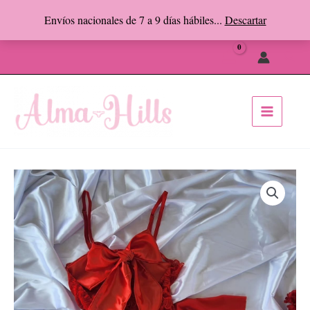
Ir
Envíos nacionales de 7 a 9 días hábiles...
Descartar
al
Facebook
Instagram
contenido
Busc
FRANCE
PASION
cantidad