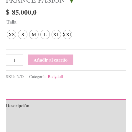
$
85.000,0
Talla
XS
S
M
L
XL
XXL
Añadir al carrito
SKU:
N/D
Categoría:
Badydoll
Descripción
Información adicional
Valoraciones (0)